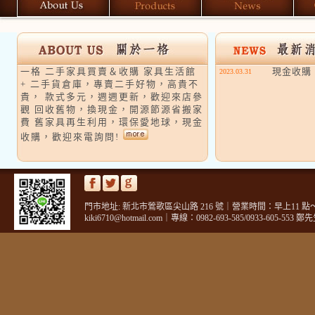
一格 二手家具買賣＆收購 家具生活館
現金收購
2023.03.31
+ 二手貨倉庫，專賣二手好物，高貴不
貴， 款式多元，週週更新，歡迎來店參
觀 回收舊物，換現金，開源節源省搬家
費 舊家具再生利用，環保愛地球，現金
收購，歡迎來電詢問!
門市地址: 新北市鶯歌區尖山路 216 號｜營業時間：早上11 點～
kiki6710@hotmail.com｜專線：0982-693-585/0933-605-55